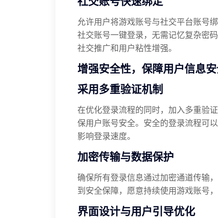
社交账号快速绑定
允许用户将游戏账号与社交平台账号绑
社交账号一键登录，无需记忆复杂密码
社交推广和用户粘性增强。
增强安全性，保障用户信息安
采用多重验证机制
在优化登录流程的同时，加入多重验证
保用户账号安全。安全的登录流程可以
影响登录速度。
加密传输与数据保护
确保所有登录信息通过加密通道传输，
到安全保障，愿意持续使用游戏账号，
界面设计与用户引导优化