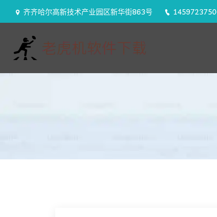
齐齐哈尔高新技术产业园区新华街863号
1459723750