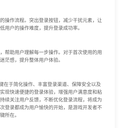
的操作流程。突出登录按钮，减少干扰元素，让
低用户的操作难度，提升登录成功率。
，帮助用户理解每一步操作。对于首次使用的用
迷茫感，提升整体用户体验。
关键在于简化操作、丰富登录渠道、保障安全以及
实现快速便捷的登录体验，增强用户满意度和粘
持续关注用户反馈，不断优化登录流程，将成为
次登录都成为用户愉快的开始，是游戏开发者不
键所在。