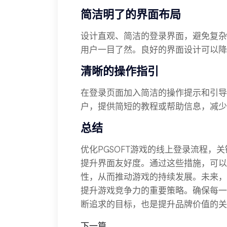
简洁明了的界面布局
设计直观、简洁的登录界面，避免复杂
用户一目了然。良好的界面设计可以降
清晰的操作指引
在登录页面加入简洁的操作提示和引导
户，提供简短的教程或帮助信息，减少
总结
优化PGSOFT游戏的线上登录流程，
提升界面友好度。通过这些措施，可以
性，从而推动游戏的持续发展。未来，
提升游戏竞争力的重要策略。确保每一
断追求的目标，也是提升品牌价值的关
下一篇