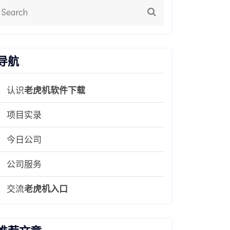
导航
认识
老虎机软件下载
项目实录
今日公司
公司服务
交流
老虎机入口