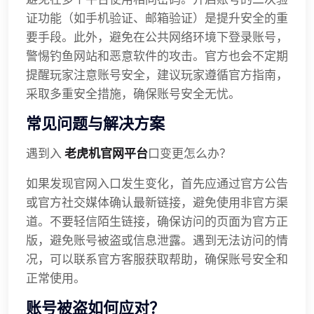
证功能（如手机验证、邮箱验证）是提升安全的重
要手段。此外，避免在公共网络环境下登录账号，
警惕钓鱼网站和恶意软件的攻击。官方也会不定期
提醒玩家注意账号安全，建议玩家遵循官方指南，
采取多重安全措施，确保账号安全无忧。
常见问题与解决方案
遇到入
老虎机官网平台
口变更怎么办？
如果发现官网入口发生变化，首先应通过官方公告
或官方社交媒体确认最新链接，避免使用非官方渠
道。不要轻信陌生链接，确保访问的页面为官方正
版，避免账号被盗或信息泄露。遇到无法访问的情
况，可以联系官方客服获取帮助，确保账号安全和
正常使用。
账号被盗如何应对？