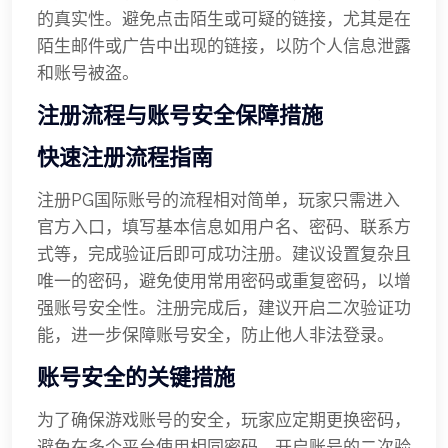
的真实性。避免点击陌生或可疑的链接，尤其是在
陌生邮件或广告中出现的链接，以防个人信息泄露
和账号被盗。
注册流程与账号安全保障措施
快速注册流程指南
注册PG国际账号的流程相对简单，玩家只需进入
官方入口，填写基本信息如用户名、密码、联系方
式等，完成验证后即可成功注册。建议设置复杂且
唯一的密码，避免使用常用密码或重复密码，以增
强账号安全性。注册完成后，建议开启二次验证功
能，进一步保障账号安全，防止他人非法登录。
账号安全的关键措施
为了确保游戏账号的安全，玩家应定期更换密码，
避免在多个平台使用相同密码。开启账号的二次验