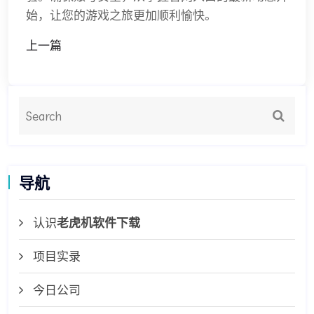
始，让您的游戏之旅更加顺利愉快。
上一篇
导航
认识
老虎机软件下载
项目实录
今日公司