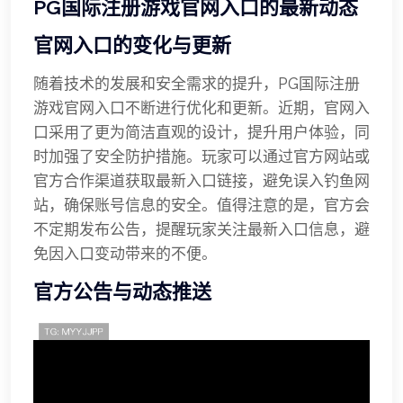
PG国际注册游戏官网入口的最新动态
官网入口的变化与更新
随着技术的发展和安全需求的提升，PG国际注册
游戏官网入口不断进行优化和更新。近期，官网入
口采用了更为简洁直观的设计，提升用户体验，同
时加强了安全防护措施。玩家可以通过官方网站或
官方合作渠道获取最新入口链接，避免误入钓鱼网
站，确保账号信息的安全。值得注意的是，官方会
不定期发布公告，提醒玩家关注最新入口信息，避
免因入口变动带来的不便。
官方公告与动态推送